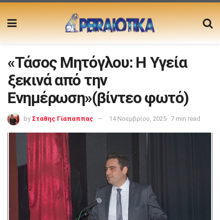
«Τάσος Μητόγλου: Η Υγεία
ξεκινά από την
Ενημέρωση»(βίντεο φωτό)
by
Σταθης Γίαπαππας
14 Νοεμβρίου, 2025
7 min read