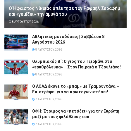
Ο Ήφαιστος Νίκαιας απέκτησε τον Ραφαήλ Σεραφήμ
και «γεμίζει» την άμυνά του
8 ΑΥΓΟΎΣΤΟΥ, 2026
Αθλητικές μεταδόσεις | Σαββάτου 8
Αυγούστου 2026
8 ΑΥΓΟΎΣΤΟΥ, 2026
Ολυμπιακός Β΄: Ο γιος του Τζιοβάνι στα
«ερυθρόλευκα» – Στον Πειραιά ο Τζουλιάνο!
8 ΑΥΓΟΎΣΤΟΥ, 2026
Ο ΑΟΑΔ έκανε το «μπαμ» με Τραμουντάνα –
Επιστρέφει για να πρωταγωνιστήσει!
7 ΑΥΓΟΎΣΤΟΥ, 2026
ΟΦΗ: Έτοιμος να «πετάξει» για την Ευρώπη
μαζί με τους φιλάθλους του
7 ΑΥΓΟΎΣΤΟΥ, 2026