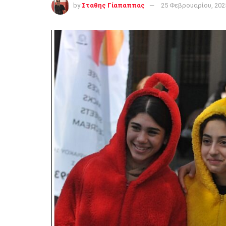
by
Σταθης Γίαπαππας
25 Φεβρουαρίου, 202