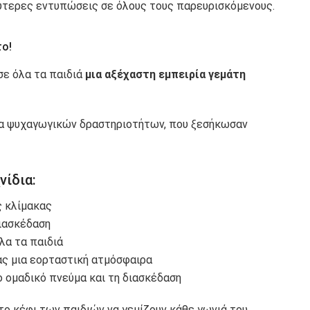
ύτερες εντυπώσεις σε όλους τους παρευρισκόμενους.
το!
σε όλα τα παιδιά
μια αξέχαστη εμπειρία γεμάτη
ία ψυχαγωγικών δραστηριοτήτων, που ξεσήκωσαν
νίδια:
 κλίμακας
ιασκέδαση
λα τα παιδιά
ας μια εορταστική ατμόσφαιρα
ο ομαδικό πνεύμα και τη διασκέδαση
ι το κέφι των παιδιών να γεμίζουν κάθε γωνιά του