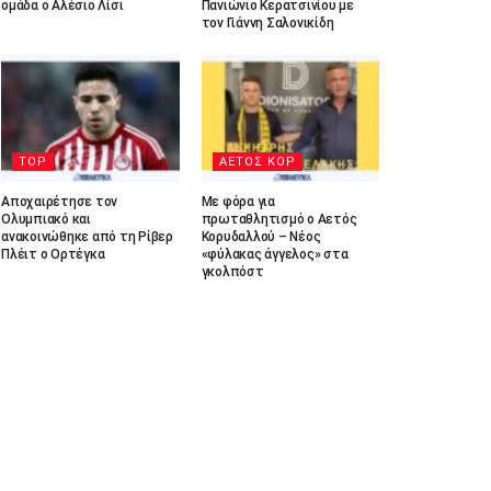
ομάδα ο Αλέσιο Λίσι
Πανιώνιο Κερατσινίου με
τον Γιάννη Σαλονικίδη
TOP
ΑΕΤΟΣ ΚΟΡ
Αποχαιρέτησε τον
Με φόρα για
Ολυμπιακό και
πρωταθλητισμό ο Αετός
ανακοινώθηκε από τη Ρίβερ
Κορυδαλλού – Νέος
Πλέιτ ο Ορτέγκα
«φύλακας άγγελος» στα
γκολπόστ