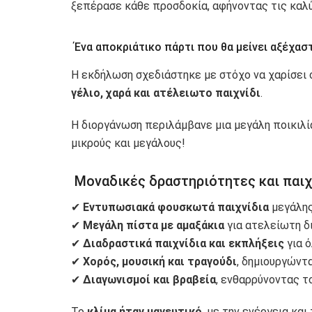
ξεπέρασε κάθε προσδοκία, αφήνοντας τις καλ
Ένα αποκριάτικο πάρτι που θα μείνει αξέχασ
Η εκδήλωση σχεδιάστηκε με στόχο να χαρίσει 
γέλιο, χαρά και ατέλειωτο παιχνίδι
.
Η διοργάνωση περιλάμβανε μια μεγάλη ποικιλ
μικρούς και μεγάλους!
Μοναδικές δραστηριότητες και παιχ
✔
Εντυπωσιακά φουσκωτά παιχνίδια
μεγάλης
✔
Μεγάλη πίστα με αμαξάκια
για ατελείωτη δ
✔
Διαδραστικά παιχνίδια και εκπλήξεις
για ό
✔
Χορός, μουσική και τραγούδι
, δημιουργώντ
✔
Διαγωνισμοί και βραβεία
, ενθαρρύνοντας τ
Το
κλίμα ήταν μαγευτικό
, με την ενέργεια κα