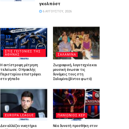
γκολπόστ
6 ΑΥΓΟΎΣΤΟΥ, 2026
ΣΤΙΣ ΓΕΙΤΟΝΙΕΣ ΤΗΣ
ΑΘΗΝΑΣ
ΣΑΛΑΜΙΝΑ
Η αντίστροφη μέτρηση
Ζωγραφική, λογοτεχνία και
τελείωσε: Ο Ηρακλής
μουσική ένωσαν τις
Περιστερίου επιστρέφει
δυνάμεις τους στη
στο γήπεδο
Σαλαμίνα.(βίντεο φωτό)
EUROPA LEAGUE
ΠΑΝΙΩΝΙΟΣ ΚΕΡ
Δεν αλλάζει νικητήρια
Νέα δυνατή προσθήκη στον