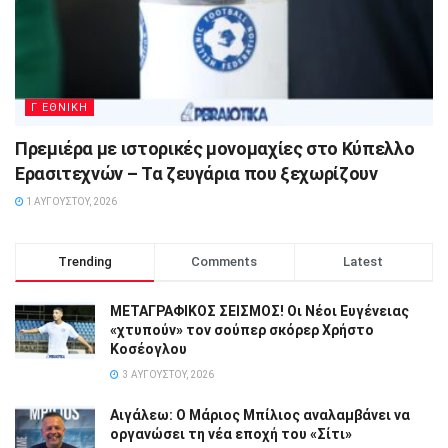
Γ ΕΘΝΙΚΗ
Πρεμιέρα με ιστορικές μονομαχίες στο Κύπελλο
Ερασιτεχνών – Τα ζευγάρια που ξεχωρίζουν
1 ΑΥΓΟΎΣΤΟΥ, 2026
Trending
Comments
Latest
ΜΕΤΑΓΡΑΦΙΚΟΣ ΣΕΙΣΜΟΣ! Οι Νέοι Ευγένειας
«χτυπούν» τον σούπερ σκόρερ Χρήστο
Κοσέογλου
3 ΑΥΓΟΎΣΤΟΥ, 2026
Αιγάλεω: Ο Μάριος Μπίλιος αναλαμβάνει να
οργανώσει τη νέα εποχή του «Σίτι»