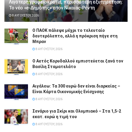
Λιγότερη γραφειοκρατία, περισσότερη εξυπηρέτηση:
Το νέο «e-Δημότης» στον Νίκαιας-Ρέντη
8 ΑΥΓΟΎΣΤΟΥ, 2026
Ο ΠΑΟΚ πάλεψε μέχρι το τελευταίο
δευτερόλεπτο, αλλά η πρόκριση πήγε στη
Μπραν
8 ΑΥΓΟΎΣΤΟΥ, 2026
Ο Αετός Κορυδαλλού εμπιστεύεται ξανά τον
Βασίλη Σταματελάτο
8 ΑΥΓΟΎΣΤΟΥ, 2026
Αιγάλεω: Τα 300 ευρώ δεν είναι διαρκείας –
Είναι Κάρτα Οικονομικής Ενίσχυσης
8 ΑΥΓΟΎΣΤΟΥ, 2026
Σενάριο για Σκίρι και Ολυμπιακό – Στα 1,5-2
εκατ. ευρώ η τιμή του
8 ΑΥΓΟΎΣΤΟΥ, 2026