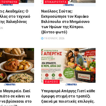
Σ-ΤΟΥΡΝΟΥΑ
ΕΠΙΚΑΙΡΟΤΗΤΑ
τις Ακαδημίες: Ο
Νικόλαος Σούτας:
λλας στο τεχνικό
Εκπροσώπησε τον Κυριάκο
της Χαλκηδόνας
Βελόπουλο στο Μνημόσυνο
των Ηρώων της Κύπρου.
026
(βίντεο φωτό)
19 ΙΟΥΛΊΟΥ, 2026
ΕΙΔΗΣΕΙΣ
Το Μαγειρείο. Εκεί
Υπεραγορά Απέργης Γιατί κάθε
πιάτο σε κάνει να
όμορφη στιγμή στο τραπέζι
ν να βρίσκεσαι στο
ξεκινά με ποιοτικές επιλογές.