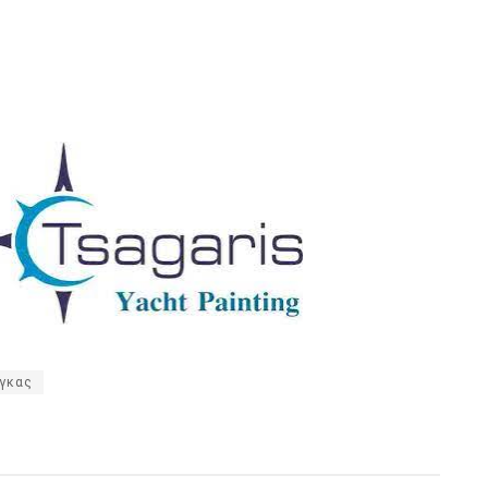
ίγκας