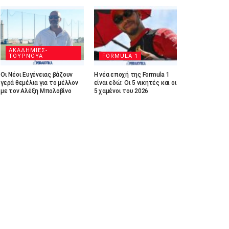
ΑΚΑΔΗΜΙΕΣ-
ΤΟΥΡΝΟΥΑ
FORMULA 1
Οι Νέοι Ευγένειας βάζουν
Η νέα εποχή της Formula 1
γερά θεμέλια για το μέλλον
είναι εδώ: Οι 5 νικητές και οι
με τον Αλέξη Μπολοβίνο
5 χαμένοι του 2026