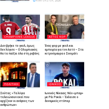
4 ΑΥΓΟΎΣΤΟΥ, 2026
CHAMPIONS LEAGUE
ΑΕΤΟΣ ΚΟΡ
Δεν βρήκε το γκολ, όμως
Ένας φορ με γκολ και
δεν λύγισε – Ο Ολυμπιακός
εμπειρία για τον Αετό – Στα
θα τα παίξει όλα στη ρεβάνς
κιτρινόμαυρα ο Σινομάτι
ΠΟΛΙΤΙΚΗ
ΙΩΝΙΚΟΣ
Σούτας: «Τα λόγια
Ιωνικός Νίκαιας: Νέο «μπαμ»
τελειώνουν εκεί που
με Ρέι Ροκάι – Έκλεισε ο
αρχίζουν οι ανάγκες των
δυναμικός στόπερ
ανθρώπων»