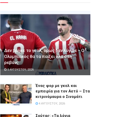
Δεν βρήκε το γκολ, όμως δεν λύγισε – Ο
Ολυμπιακός θα τα παίξει όλα στη
ρεβάνς
5 ΑΥΓΟΎΣΤΟΥ, 2026
Ένας φορ με γκολ και
εμπειρία για τον Αετό – Στα
κιτρινόμαυρα ο Σινομάτι
4 ΑΥΓΟΎΣΤΟΥ, 2026
Σούτας: «Τα λόγια