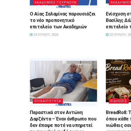
ΑΚΑΔΗΜΙΕΣ-ΤΟΥΡΝΟΥΑ
ΑΚΑΔΗΜΙΕ
Ο Αίας Σαλαμίνας παρουσιάζει
Ενίσχυση σ
το νέο προπονητικό
Βασίλης Δά
επιτελείο των Ακαδημιών
επιτελείο 
23 ΙΟΥΛΊΟΥ, 2026
22 ΙΟΥΛΊΟΥ, 2
ΕΠΙΚΑΙΡΟΤΗΤΑ
ΕΙΔΗΣΕΙΣ
Περαστικά στον Αντώνη
BreadRoll: 
Δαρζέντα – Έναν άνθρωπο που
όπου κάθε 
δεν έπαψε ποτέ να υπηρετεί
νιώθεις σα