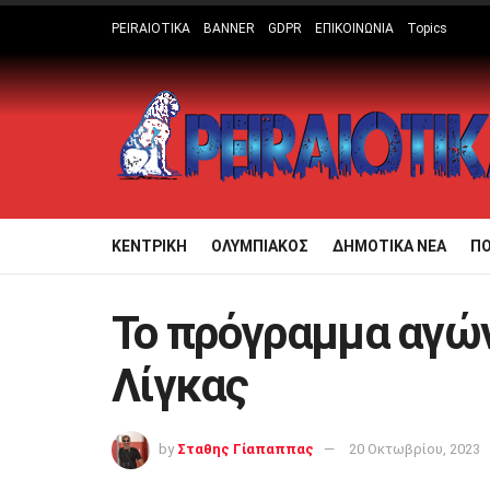
PEIRAIOTIKA
BANNER
GDPR
ΕΠΙΚΟΙΝΩΝΙΑ
Topics
ΚΕΝΤΡΙΚΗ
ΟΛΥΜΠΙΑΚΟΣ
ΔΗΜΟΤΙΚΑ ΝΕΑ
Π
Το πρόγραμμα αγών
Λίγκας
by
Σταθης Γίαπαππας
20 Οκτωβρίου, 2023