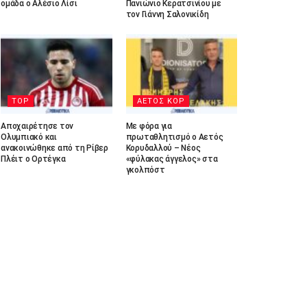
ομάδα ο Αλέσιο Λίσι
Πανιώνιο Κερατσινίου με
τον Γιάννη Σαλονικίδη
TOP
ΑΕΤΟΣ ΚΟΡ
Αποχαιρέτησε τον
Με φόρα για
Ολυμπιακό και
πρωταθλητισμό ο Αετός
ανακοινώθηκε από τη Ρίβερ
Κορυδαλλού – Νέος
Πλέιτ ο Ορτέγκα
«φύλακας άγγελος» στα
γκολπόστ