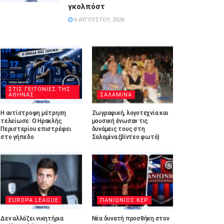
γκολπόστ
6 ΑΥΓΟΎΣΤΟΥ, 2026
ΣΤΙΣ ΓΕΙΤΟΝΙΕΣ ΤΗΣ
ΑΘΗΝΑΣ
ΣΑΛΑΜΙΝΑ
Η αντίστροφη μέτρηση
Ζωγραφική, λογοτεχνία και
τελείωσε: Ο Ηρακλής
μουσική ένωσαν τις
Περιστερίου επιστρέφει
δυνάμεις τους στη
στο γήπεδο
Σαλαμίνα.(βίντεο φωτό)
EUROPA LEAGUE
ΠΑΝΙΩΝΙΟΣ ΚΕΡ
Δεν αλλάζει νικητήρια
Νέα δυνατή προσθήκη στον