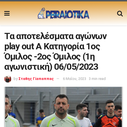
Τα αποτελέσματα αγώνων
play out Α Κατηγορία 1ος
Όμιλος -2ος Όμιλος (1η
αγωνιστική) 06/05/2023
by
Σταθης Γίαπαππας
6 Μαΐου, 2023
3 min read