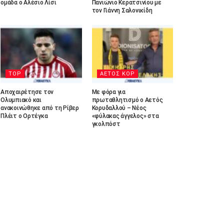
ομάδα ο Αλέσιο Λίσι
Πανιώνιο Κερατσινίου με
τον Γιάννη Σαλονικίδη
TOP
ΑΕΤΟΣ ΚΟΡ
Αποχαιρέτησε τον
Με φόρα για
Ολυμπιακό και
πρωταθλητισμό ο Αετός
ανακοινώθηκε από τη Ρίβερ
Κορυδαλλού – Νέος
Πλέιτ ο Ορτέγκα
«φύλακας άγγελος» στα
γκολπόστ