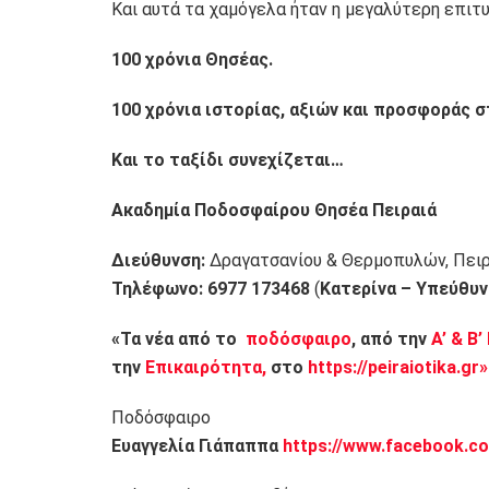
Και αυτά τα χαμόγελα ήταν η μεγαλύτερη επιτυ
100 χρόνια Θησέας.
100 χρόνια ιστορίας, αξιών και προσφοράς σ
Και το ταξίδι συνεχίζεται…
Ακαδημία Ποδοσφαίρου Θησέα Πειραιά
Διεύθυνση:
Δραγατσανίου & Θερμοπυλών, Πειρα
Τηλέφωνο: 6977 173468
(
Κατερίνα – Υπεύθυ
«Τα νέα από το
ποδόσφαιρο
, από την
Α’ & Β’
την
Επικαιρότητα,
στο
https://peiraiotika.gr»
Ποδόσφαιρο
Ευαγγελία Γιάπαππα
https://www.facebook.co