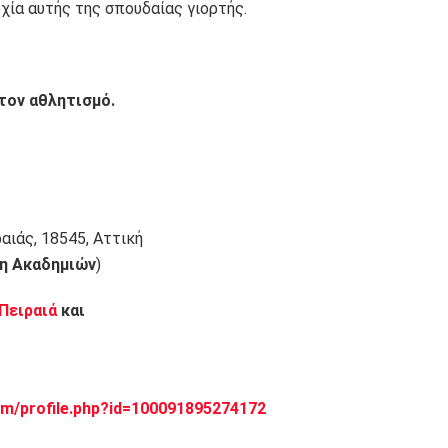
χία αυτής της σπουδαίας γιορτής.
τον αθλητισμό.
ιάς, 18545, Αττική
νη Ακαδημιών
)
 Πειραιά
και
m/profile.php?id=100091895274172