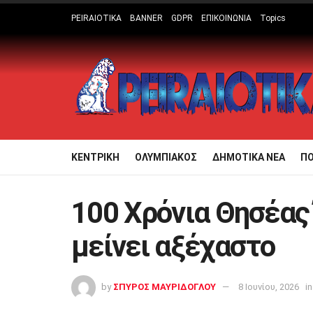
PEIRAIOTIKA
BANNER
GDPR
ΕΠΙΚΟΙΝΩΝΙΑ
Topics
ΚΕΝΤΡΙΚΗ
ΟΛΥΜΠΙΑΚΟΣ
ΔΗΜΟΤΙΚΑ ΝΕΑ
Π
100 Χρόνια Θησέας
μείνει αξέχαστο
by
ΣΠΥΡΟΣ ΜΑΥΡΙΔΟΓΛΟΥ
8 Ιουνίου, 2026
in