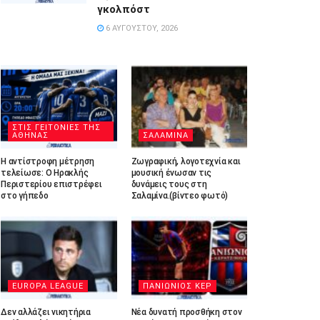
γκολπόστ
6 ΑΥΓΟΎΣΤΟΥ, 2026
ΣΤΙΣ ΓΕΙΤΟΝΙΕΣ ΤΗΣ
ΑΘΗΝΑΣ
ΣΑΛΑΜΙΝΑ
Η αντίστροφη μέτρηση
Ζωγραφική, λογοτεχνία και
τελείωσε: Ο Ηρακλής
μουσική ένωσαν τις
Περιστερίου επιστρέφει
δυνάμεις τους στη
στο γήπεδο
Σαλαμίνα.(βίντεο φωτό)
EUROPA LEAGUE
ΠΑΝΙΩΝΙΟΣ ΚΕΡ
Δεν αλλάζει νικητήρια
Νέα δυνατή προσθήκη στον